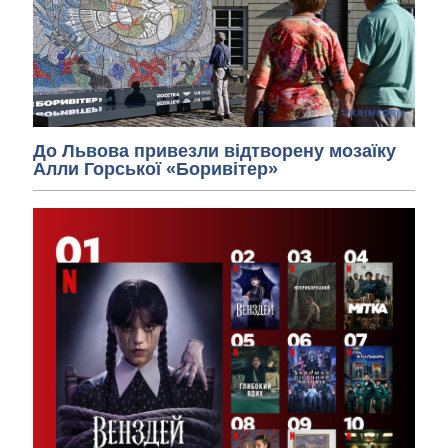
До Львова привезли відтворену мозаїку
Алли Горської «Боривітер»