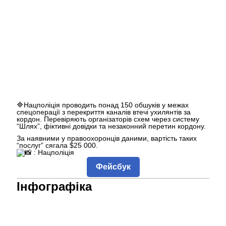
🔷Нацполіція проводить понад 150 обшуків у межах
спецоперації з перекриття каналів втечі ухилянтів за
кордон. Перевіряють організаторів схем через систему
“Шлях”, фіктивні довідки та незаконний перетин кордону.
За наявними у правоохоронців даними, вартість таких
“послуг” сягала $25 000.
: Нацполіція
Фейсбук
Інфографіка