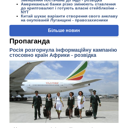
зменшення постачань до Індії - розвідка
Американські банки різко змінюють ставлення
до криптовалют і готують власні стейблкоїни -
NYT
Китай шукає варіанти створення свого анклаву
на окупованій Луганщині - правозахисники
Більше новин
Пропаганда
Росія розгорнула інформаційну кампанію
стосовно країн Африки - розвідка