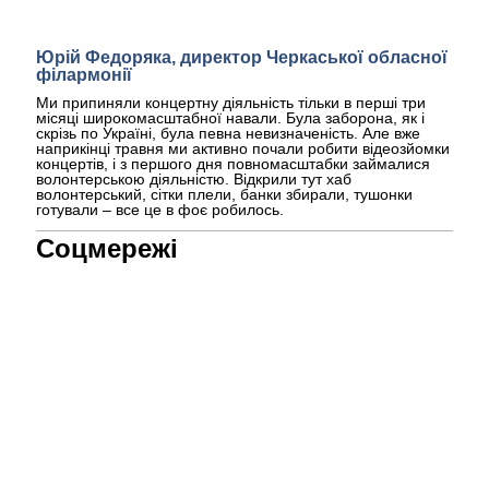
Юрій Федоряка, директор Черкаської обласної
філармонії
Ми припиняли концертну діяльність тільки в перші три
місяці широкомасштабної навали. Була заборона, як і
скрізь по Україні, була певна невизначеність. Але вже
наприкінці травня ми активно почали робити відеозйомки
концертів, і з першого дня повномасштабки займалися
волонтерською діяльністю. Відкрили тут хаб
волонтерський, сітки плели, банки збирали, тушонки
готували – все це в фоє робилось.
Соцмережі