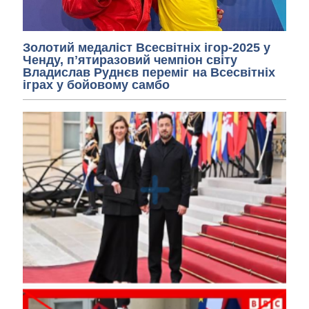
Золотий медаліст Всесвітніх ігор-2025 у
Ченду, пʼятиразовий чемпіон світу
Владислав Руднєв переміг на Всесвітніх
іграх у бойовому самбо