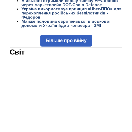
Військові отримали першу тисячу FPV-дронів
через маркетплейс DOT-Chain Defence
Україна використовує принцип «Uber-ППО» для
перехоплення російських безпілотників -
Федоров
Майже половина європейської військової
допомоги Україні йде з конвеєра - ЗМІ
Більше про війну
Світ