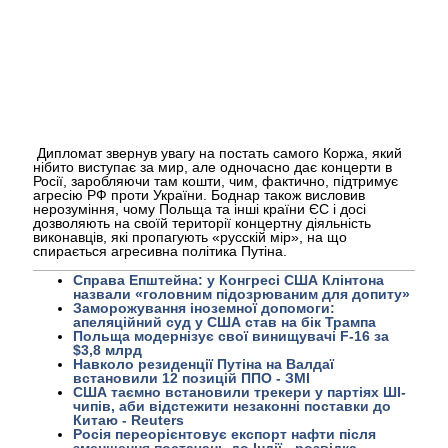
Дипломат звернув увагу на постать самого Коржа, який
нібито виступає за мир, але одночасно дає концерти в
Росії, заробляючи там кошти, чим, фактично, підтримує
агресію РФ проти України. Боднар також висловив
нерозуміння, чому Польща та інші країни ЄС і досі
дозволяють на своїй території концертну діяльність
виконавців, які пропагують «русскій мір», на що
спирається агресивна політика Путіна.
Справа Епштейна: у Конгресі США Клінтона
назвали «головним підозрюваним для допиту»
Заморожування іноземної допомоги:
апеляційний суд у США став на бік Трампа
Польща модернізує свої винищувачі F-16 за
$3,8 млрд
Навколо резиденції Путіна на Валдаї
встановили 12 позицій ППО - ЗМІ
США таємно встановили трекери у партіях ШІ-
чипів, аби відстежити незаконні поставки до
Китаю - Reuters
Росія переорієнтовує експорт нафти після