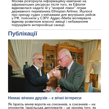
Москва розгорнула інформаційну кампанію на
африканських ресурсах після того, як Ефіопія
відмовилася надати їй у "мокрий лізинг" літаки
державного перевізника Ethiopian Airlines. Йшлося
про оренду суден з екіпажами для внутрішніх рейсів
у РФ, пояснили у СЗРУ. Аддис-Абеба мотивувала
відмову розвитком власної авіації і небажанням
порушувати антиросійські санкції.
Публікації
Немає вічних друзів – є вічні інтереси
Як Ізраїль міняв ворогів на союзників, а союзників – на
опонентів. Ізраїльська дипломатія – це хроніка того, як