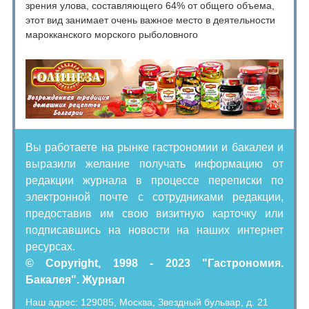
зрения улова, составляющего 64% от общего объема,
этот вид занимает очень важное место в деятельности
марокканского морского рыболовного
Вы работаете на рынке гастрономии и бакалеи и
выразили желание получать информацию от
редакции журнала в процессе переписки по
электронной почте с сотрудниками редакции,
предоставив им свою визитную карточку или
подписавшись на новости на наших интернет
ресурсах.
© Copyright, 1998 - 2023 "Гастрономия.
Бакалея". Журнал
Наш адрес: 129085, Москва, Звездный бульвар, д. 21