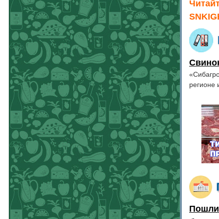
Читайт
SNKIG
Свинок
«Сибагро
регионе 
Пошлин