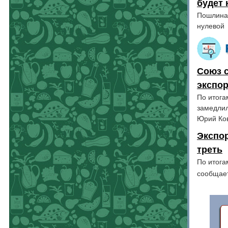
будет 
Пошлина 
нулевой
Союз 
экспор
По итога
замедлил
Юрий Ко
Экспор
треть
По итога
сообщает