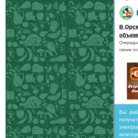
В Орс
объем
Очередна
своим п
Вы раб
получа
электр
визитн