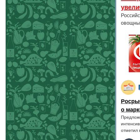
увели
Российс
овощных
Росры
о мар
Предложе
интенсив
отметил 