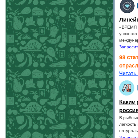
Линей
«ВРЕМЯ 
упаковка
междунар
Запросит
98 ста
отрас
Читать 
Какие 
росси
В рыбных
легкость
натураль
Запросит