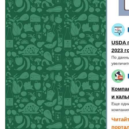
USDA п
2023 г
По данны
увеличитс
Компан
и кал
Еще одни
компани
Читайт
порта