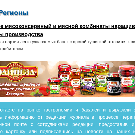
ке мясоконсервный и мясной комбинаты наращи
ы производства
я партия легко узнаваемых банок с орской тушенкой готовится к вс
отребителем
отаете на рынке гастрономии и бакалеи и выразили 
ть информацию от редакции журнала в процессе переп
онной почте с сотрудниками редакции, предоставив 
ую карточку или подписавшись на новости на наших и