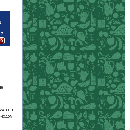
ле
се за 9
риодом