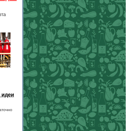
рта
 идеи
аточно