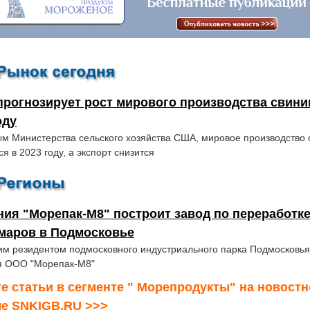
рогнозирует рост мирового производства свини
оду
м Министерства сельского хозяйства США, мировое производство
я в 2023 году, а экспорт снизится
ия "Морепак-М8" построит завод по переработк
ьмаров в Подмосковье
м резидентом подмосковного индустриального парка Подмосковья
я ООО "Морепак-М8"
е статьи в сегменте " Морепродукты" на новост
ле SNKIGB.RU >>>