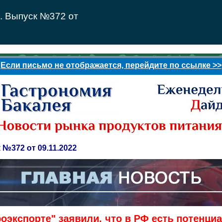
. Выпуск №372 от
Если письмо не отображается, перейдите по ссылке >>
№372 от 09.11.2022
роэкспорте" заявили, что в РФ есть потенци