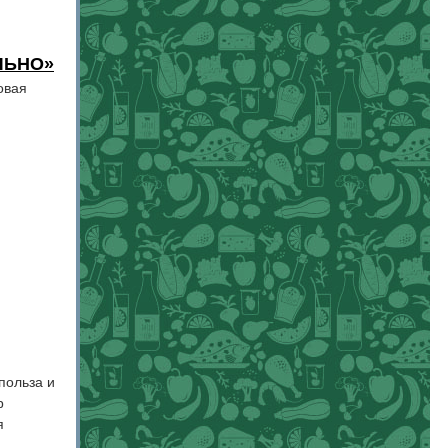
ЛЬНО»
овая
польза и
р
я