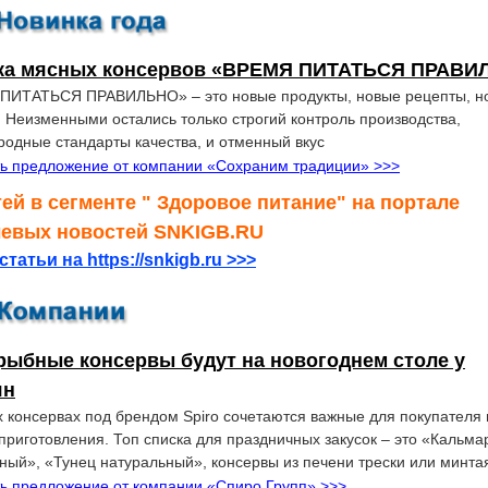
ка мясных консервов «ВРЕМЯ ПИТАТЬСЯ ПРАВИ
ПИТАТЬСЯ ПРАВИЛЬНО» – это новые продукты, новые рецепты, н
. Неизменными остались только строгий контроль производства,
одные стандарты качества, и отменный вкус
ь предложение от компании «Сохраним традиции» >>>
тей в сегменте " Здоровое питание" на портале
левых новостей SNKIGB.RU
статьи на https://snkigb.ru >>>
рыбные консервы будут на новогоднем столе у
ян
 консервах под брендом Spiro сочетаются важные для покупателя 
 приготовления. Топ списка для праздничных закусок – это «Кальма
ный», «Тунец натуральный», консервы из печени трески или минта
ь предложение от компании «Спиро Групп» >>>