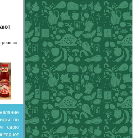
вают
трече со
желание
иски по
им свою
нтернет