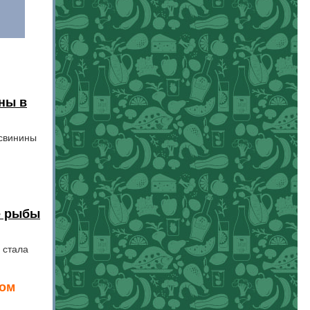
ны в
 свинины
е рыбы
 стала
ном