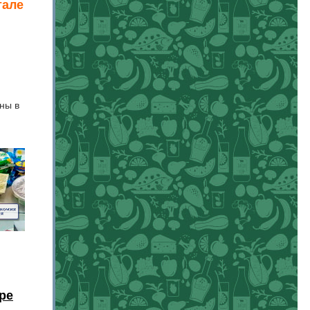
тале
ны в
ре