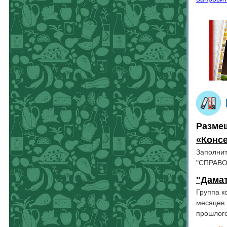
Разме
«Конс
Заполни
"СПРАВ
"Дамат
Группа к
месяцев 
прошлого