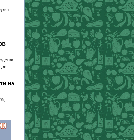
будет
ов
одства
дов
ти на
9%,