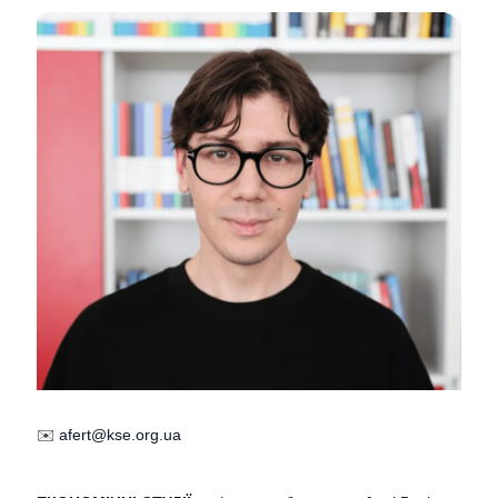
✉️
afert@kse.org.ua