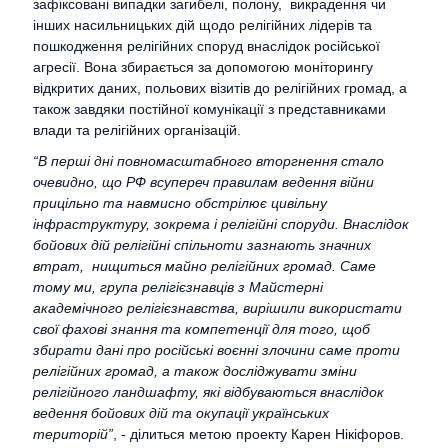
зафіксовані випадки загибелі, полону, викрадення чи
інших насильницьких дій щодо релігійних лідерів та
пошкодження релігійних споруд внаслідок російської
агресії. Вона збирається за допомогою моніторингу
відкритих даних, польових візитів до релігійних громад, а
також завдяки постійної комунікації з представниками
влади та релігійних організацій.
“В перші дні повномасштабного вторгнення стало
очевидно, що РФ всупереч правилам ведення війни
прицільно та навмисно обстрілює цивільну
інфраструктуру, зокрема і релігійні споруди. Внаслідок
бойових дій релігійні спільноти зазнають значних
втрат, нищиться майно релігійних громад. Саме
тому ми, група релігієзнавців з Майстерні
академічного релігієзнавства, вирішили використати
свої фахові знання та компетенції для того, щоб
збирати дані про російські воєнні злочини саме проти
релігійних громад, а також досліджувати зміни
релігійного ландшафту, які відбуваються внаслідок
ведення бойових дій та окупації українських
територій”
, - ділиться метою проекту Карен Нікіфоров.