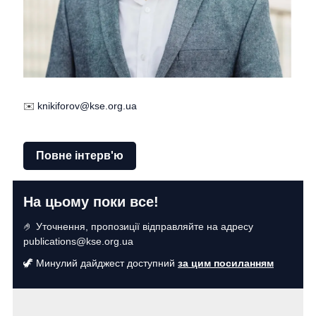
✉️
knikiforov@kse.org.ua
Повне інтерв'ю
На цьому поки все!
🤌
Уточнення, пропозиції відправляйте на адресу
publications@kse.org.ua
🦖 Минулий дайджест доступний
за цим посиланням