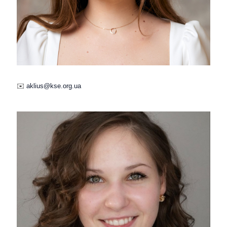
✉️
aklius@kse.org.ua