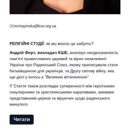
✉️
mchayinska@kse.org.ua
РЕЛІГІЙНІ СТУДІЇ:
як ми могли це забути?
Андрій Ферт, викладач КШЕ,
аналізує неоднозначність
пам'яті православних церквей та вірян незалежної
України про Радянський Союз, якому приписували стати
батьківщиною для українців, та Другу світову війну, яка
ще досі у когось є “Великою вітчизняною”.
⁉️ Стаття також розглядає суперечності між героїчними
секулярними та християнськими наративами, заявами
представників церков та віруючих щодо радянського
минулого.
Читати