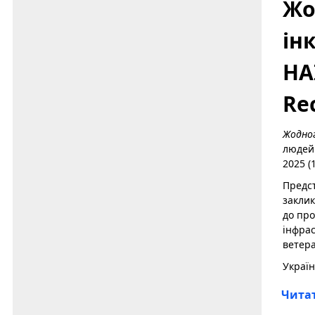
Жо
ін
НА
Re
Жодног
людей 
2025 (
Предс
заклик
до про
інфрас
ветера
Україн
Читат