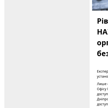
Рі
НА
ор
бе
Експер
устано
Лише о
Офісу 
доступ
Дніпро
доступ