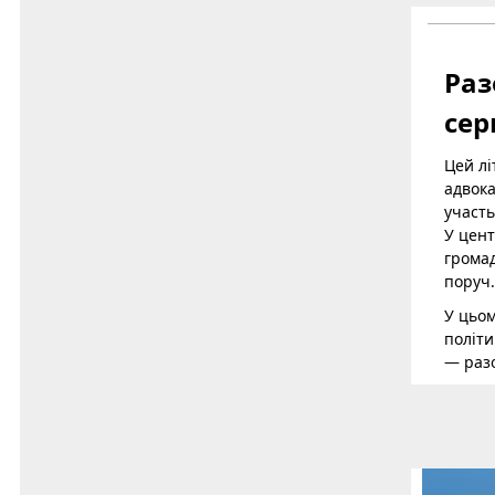
Раз
сер
Цей лі
адвока
участь
У цент
громад
поруч.
У цьом
політи
— разо