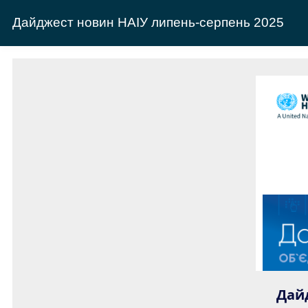
Дайджест новин НАІУ липень-серпень 2025
Дайд