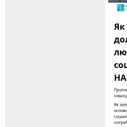
Як
до
лю
со
НА
Пропон
інвалі
Як зал
основн
соціал
потре