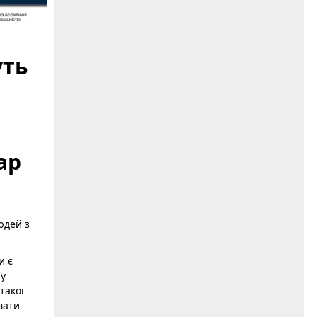
уть
ар
юдей з
и є
 у
такої
вати