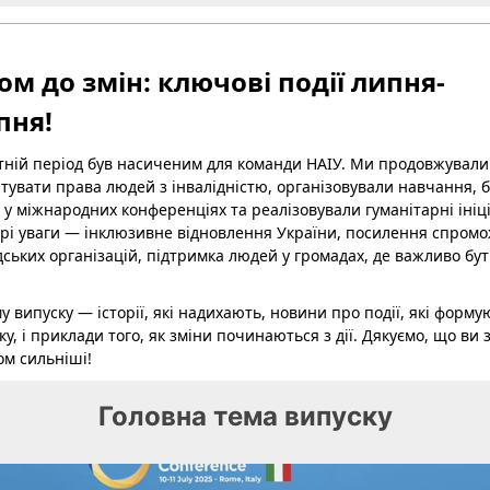
ом до змін: ключові події липня-
пня!
тній період був насиченим для команди НАІУ. Ми продовжували
тувати права людей з інвалідністю, організовували навчання, 
 у міжнародних конференціях та реалізовували гуманітарні ініц
рі уваги — інклюзивне відновлення України, посилення спромо
ських організацій, підтримка людей у громадах, де важливо бу
у випуску — історії, які надихають, новини про події, які форму
ку, і приклади того, як зміни починаються з дії. Дякуємо, що ви 
м сильніші!
Головна тема випуску