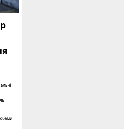
тр
ня
нальні
ель
собами