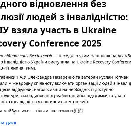
дного відновлення без
клюзії людей з інвалідністю:
ІУ взяла участь в Ukraine
covery Conference 2025
о відновлення без інклюзії
— меседж, з яким Національна Асамб
з інвалідністю України виступила на Ukraine Recovery Conferen
10–11 липня, Рим).
тавники НАІУ Олександра Назаренко та ветеран Руслан Топчан
али міжнародну спільноту включати організації людей з інвалі
цесів відбудови, наголосивши на необхідності доступної
труктури, скоординованої реабілітаційної підтримки та участі
нів з інвалідністю як активних агентів змін.
а майбутнього — тільки інклюзивна 🇺🇦
и далі