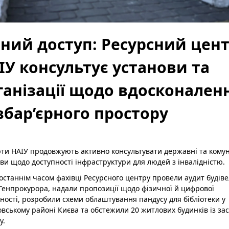
вний доступ: Ресурсний цен
ІУ консультує установи та
ганізації щодо вдосконален
збар’єрного простору
ти НАІУ продовжують активно консультувати державні та кому
ви щодо доступності інфраструктури для людей з інвалідністю.
станнім часом фахівці Ресурсного центру провели аудит будів
Генпрокурора, надали пропозиції щодо фізичної й цифрової
ності, розробили схеми облаштування пандусу для бібліотеки у
вському районі Києва та обстежили 20 житлових будинків із за
у.