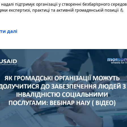
 надалі підтримує організації у створенні безбар’єрного середо
яки експертизі, практиці та активній громадянській позиції 💪
ти далі