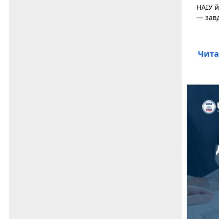
НАІУ й
— завд
Чита