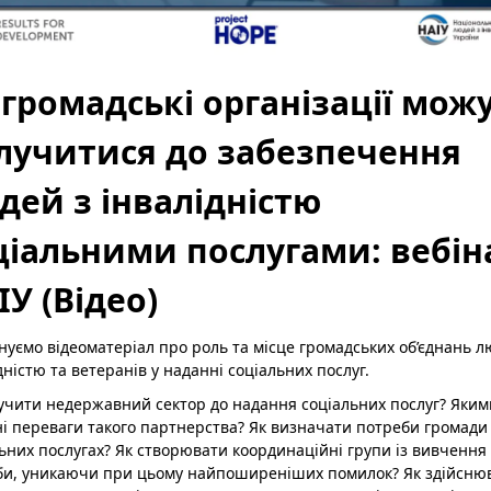
 громадські організації мож
лучитися до забезпечення
дей з інвалідністю
ціальними послугами: вебін
ІУ (Відео)
уємо відеоматеріал про роль та місце громадських об’єднань л
дністю та ветеранів у наданні соціальних послуг.
учити недержавний сектор до надання соціальних послуг? Яким
і переваги такого партнерства? Як визначати потреби громади
ьних послугах? Як створювати координаційні групи із вивчення 
би, уникаючи при цьому найпоширеніших помилок? Як здійсню