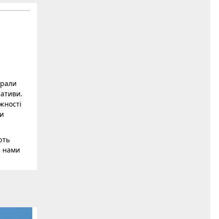
брали
іативи.
жності
ти
ють
з нами