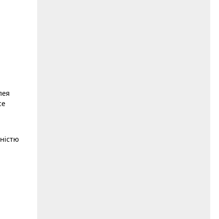
лея
ce
дністю