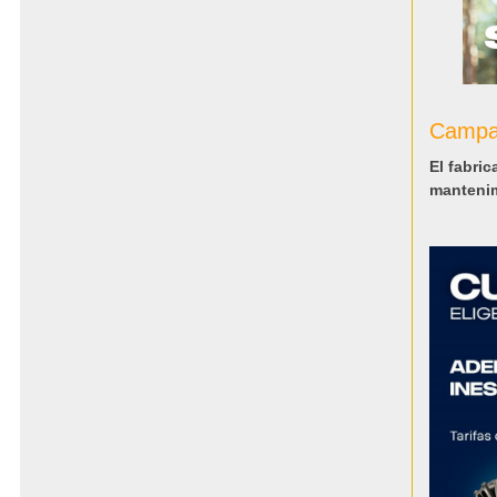
Campa
El fabri
mantenim