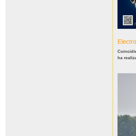
Electr
Coincidi
ha reali