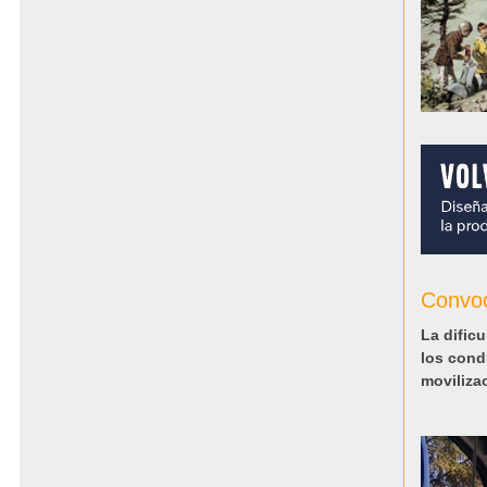
Convoc
La dific
los cond
moviliza