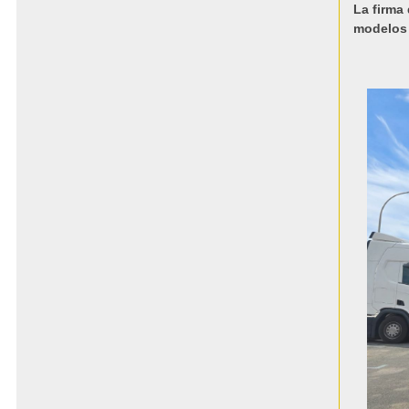
La firma
modelos 