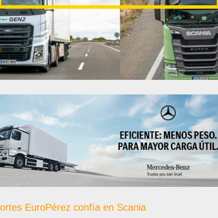
ortes EuroPérez confía en Scania