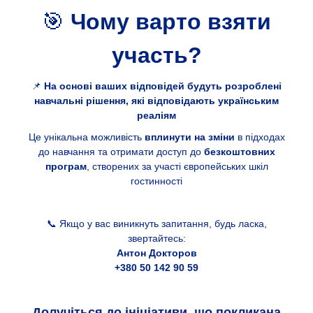
🎯
Чому варто взяти
участь?
📌
На основі ваших відповідей будуть розроблені
навчальні рішення, які відповідають українським
реаліям
Це унікальна можливість
вплинути на зміни
в підходах
до навчання та отримати доступ до
безкоштовних
програм
, створених за участі європейських шкіл
гостинності
📞 Якщо у вас виникнуть запитання, будь ласка,
звертайтесь:
Антон Докторов
+380 50 142 90 59
Долучіться до ініціативи, що покликана