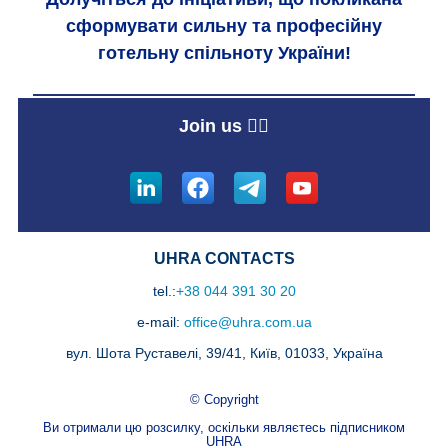
сформувати сильну та професійну
готельну спільноту України!
Join us 👇🏼
UHRA CONTACTS
tel.:
+38 044 391 30 20
e-mail:
office@uhra.com.ua
вул. Шота Руставелі, 39/41, Київ, 01033, Україна
© Copyright
Ви отримали цю розсилку, оскільки являєтесь підписником
UHRA