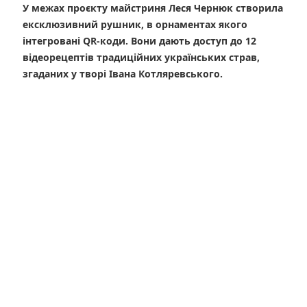
У межах проєкту майстриня Леся Чернюк створила
ексклюзивний рушник, в орнаментах якого
інтегровані QR-коди. Вони дають доступ до 12
відеорецептів традиційних українських страв,
згаданих у творі Івана Котляревського.