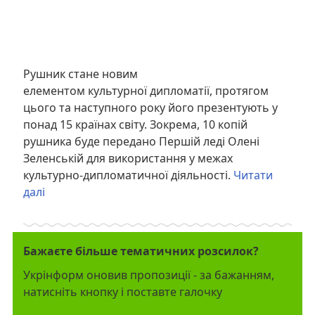
Рушник стане новим
елементом
культурної
дипломатії, протягом
цього та наступного року його презентують у
понад 15 країнах світу. Зокрема, 10 копій
рушника буде передано Першій леді Олені
Зеленській для використання у межах
культурно-дипломатичної діяльності.
Читати
далі
Бажаєте більше тематичних розсилок?
Укрінформ оновив пропозиції - за бажанням,
натисніть кнопку і поставте галочку