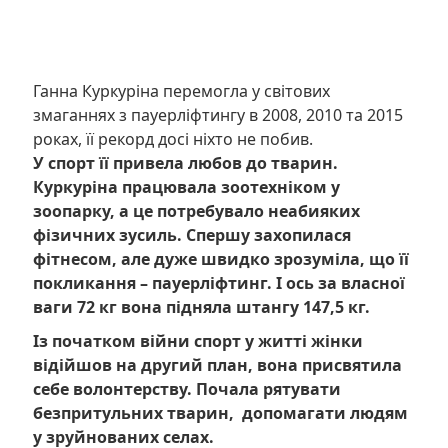
Ганна Куркуріна перемогла у світових
змаганнях з пауерліфтингу в 2008, 2010 та 2015
роках, її рекорд досі ніхто не побив.
У спорт її привела любов до тварин.
Куркуріна працювала зоотехніком у
зоопарку, а це потребувало неабияких
фізичних зусиль. Спершу захопилася
фітнесом, але дуже швидко зрозуміла, що її
покликання – пауерліфтинг. І ось за власної
ваги 72 кг вона підняла штангу 147,5 кг.
Із початком війни спорт у житті жінки
відійшов на другий план, вона присвятила
себе волонтерству. Почала рятувати
безпритульних тварин, допомагати людям
у зруйнованих селах.