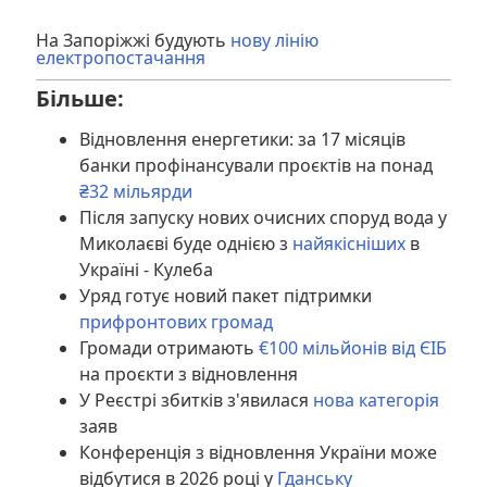
На Запоріжжі будують
нову лінію
електропостачання
Більше:
Відновлення енергетики: за 17 місяців
банки профінансували проєктів на понад
₴32 мільярди
Після запуску нових очисних споруд вода у
Миколаєві буде однією з
найякісніших
в
Україні - Кулеба
Уряд готує новий пакет підтримки
прифронтових громад
Громади отримають
€100 мільйонів від ЄІБ
на проєкти з відновлення
У Реєстрі збитків з'явилася
нова категорія
заяв
Конференція з відновлення України може
відбутися в 2026 році у
Гданську