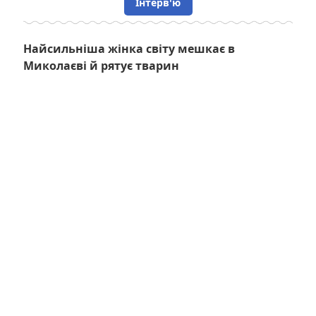
Інтерв'ю
Найсильніша жінка світу мешкає в
Миколаєві й рятує тварин