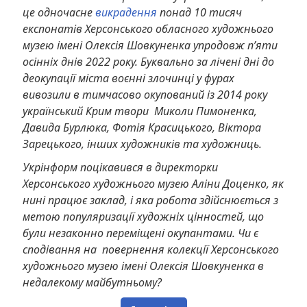
це одночасне
викрадення
понад 10 тисяч
експонатів Херсонського обласного художнього
музею імені Олексія Шовкуненка упродовж п’яти
осінніх днів 2022 року. Буквально за лічені дні до
деокупації міста воєнні злочинці у фурах
вивозили в тимчасово окупований із 2014 року
український Крим твори Миколи Пимоненка,
Давида Бурлюка, Фотія Красицького, Віктора
Зарецького, інших художників та художниць.
Укрінформ поцікавився в директорки
Херсонського художнього музею Аліни Доценко, як
нині працює заклад, і яка робота здійснюється з
метою популяризації художніх цінностей, що
були незаконно переміщені окупантами. Чи є
сподівання на повернення колекції Херсонського
художнього музею імені Олексія Шовкуненка в
недалекому майбутньому?