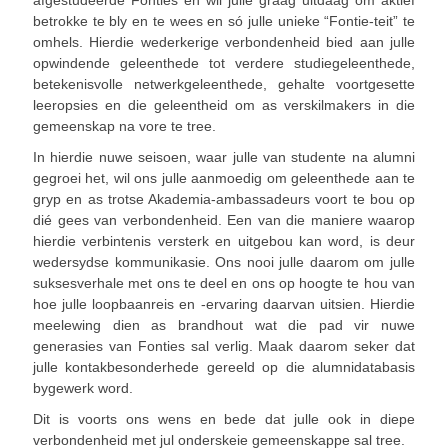
afgestudeerde Fonties en wil julle graag uitdaag om aktief
betrokke te bly en te wees en só julle unieke “Fontie-teit” te
omhels. Hierdie wederkerige verbondenheid bied aan julle
opwindende geleenthede tot verdere studiegeleenthede,
betekenisvolle netwerkgeleenthede, gehalte voortgesette
leeropsies en die geleentheid om as verskilmakers in die
gemeenskap na vore te tree.
In hierdie nuwe seisoen, waar julle van studente na alumni
gegroei het, wil ons julle aanmoedig om geleenthede aan te
gryp en as trotse Akademia-ambassadeurs voort te bou op
dié gees van verbondenheid. Een van die maniere waarop
hierdie verbintenis versterk en uitgebou kan word, is deur
wedersydse kommunikasie. Ons nooi julle daarom om julle
suksesverhale met ons te deel en ons op hoogte te hou van
hoe julle loopbaanreis en -ervaring daarvan uitsien. Hierdie
meelewing dien as brandhout wat die pad vir nuwe
generasies van Fonties sal verlig. Maak daarom seker dat
julle kontakbesonderhede gereeld op die alumnidatabasis
bygewerk word.
Dit is voorts ons wens en bede dat julle ook in diepe
verbondenheid met jul onderskeie gemeenskappe sal tree.