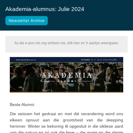
Akademia-alumnus: Julie 2024
Newsletter Archive
As die e-pos nie reg vertoon nie, klik hier vir 'n aanlyn weergawe.
Beste Alumni
Die seisoen het gedraai en met dié verandering word ons
elkeen opnuut aan die grootsheid van die skepping
herinner. Winter se bekoring lê opgesluit in die sikliese aard
van die natuur en só ook die lewe – die goeie en die slegte