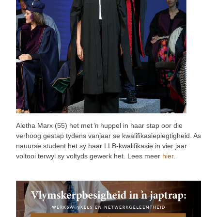
Aletha Marx (55) het met ŉ huppel in haar stap oor die
verhoog gestap tydens vanjaar se kwalifikasieplegtigheid. As
nauurse student het sy haar LLB-kwalifikasie in vier jaar
voltooi terwyl sy voltyds gewerk het. Lees meer
hier
.