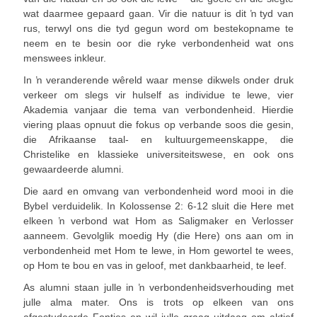
wat daarmee gepaard gaan. Vir die natuur is dit ŉ tyd van
rus, terwyl ons die tyd gegun word om bestekopname te
neem en te besin oor die ryke verbondenheid wat ons
menswees inkleur.
In ŉ veranderende wêreld waar mense dikwels onder druk
verkeer om slegs vir hulself as individue te lewe, vier
Akademia vanjaar die tema van verbondenheid. Hierdie
viering plaas opnuut die fokus op verbande soos die gesin,
die Afrikaanse taal- en kultuurgemeenskappe, die
Christelike en klassieke universiteitswese, en ook ons
gewaardeerde alumni.
Die aard en omvang van verbondenheid word mooi in die
Bybel verduidelik. In Kolossense 2: 6-12 sluit die Here met
elkeen ŉ verbond wat Hom as Saligmaker en Verlosser
aanneem. Gevolglik moedig Hy (die Here) ons aan om in
verbondenheid met Hom te lewe, in Hom gewortel te wees,
op Hom te bou en vas in geloof, met dankbaarheid, te leef.
As alumni staan julle in ŉ verbondenheidsverhouding met
julle alma mater. Ons is trots op elkeen van ons