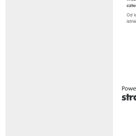
czł
Od l
istn