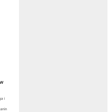
ów
a i
zanin