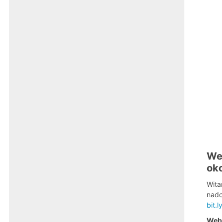
Web
oko
Wita
nadc
bit.l
Webi