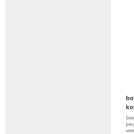
bo
ko
Dos
pac
uwo