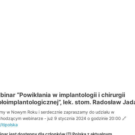
inar “Powikłania w implantologii i chirurgii
łoimplantologicznej”, lek. stom. Radosław Ja
my w Nowym Roku i serdecznie zapraszamy do udziału w
hodzącym webinarze - już 9 stycznia 2024 o godzinie 20:00 🔗
y/itipolska
nar jest dostępny dla członków ITI Polska z aktualnym