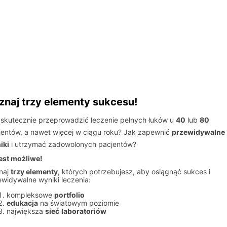
znaj trzy elementy sukcesu!
 skutecznie przeprowadzić leczenie pełnych łuków u
40
lub
80
jentów, a nawet więcej w ciągu roku? Jak zapewnić
przewidywalne
iki
i utrzymać zadowolonych pacjentów?
jest możliwe!
naj
trzy elementy,
których potrzebujesz, aby osiągnąć sukces i
ewidywalne wyniki leczenia:
kompleksowe
portfolio
edukacja
na światowym poziomie
największa
sieć
laboratoriów