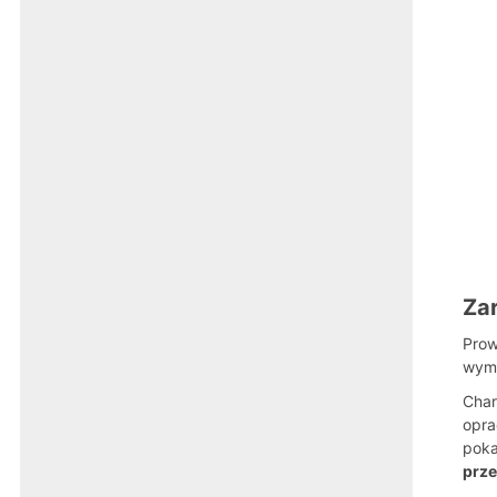
Zar
Prow
wyma
Char
opra
poka
prze