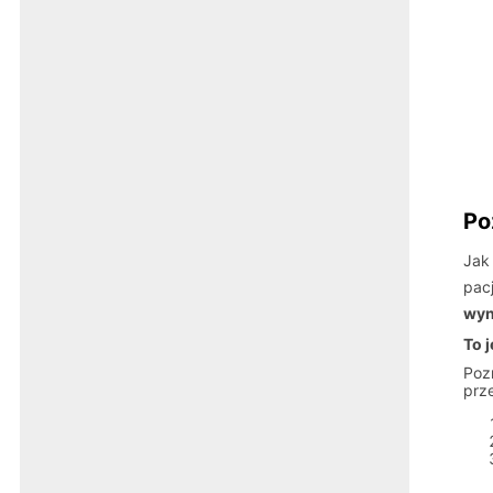
Po
Jak
pac
wyn
To 
Poz
prz