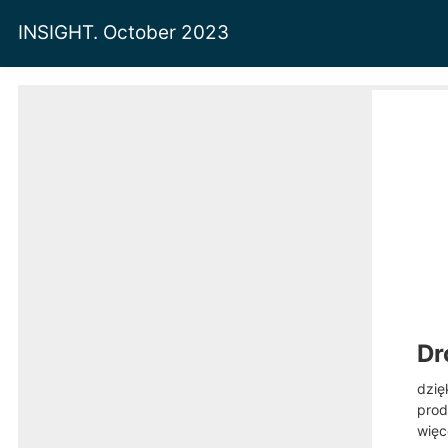
INSIGHT. October 2023
Dr
dzię
prod
więc