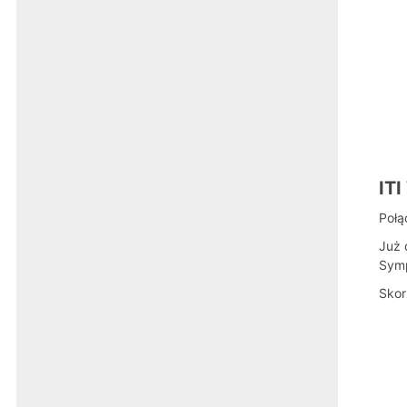
IT
Połą
Już 
Symp
Skor