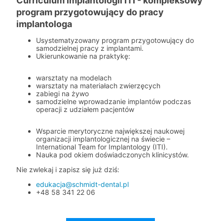
Curriculum Implantologii ITI - kompleksowy
program przygotowujący do pracy
implantologa
Usystematyzowany program przygotowujący do
samodzielnej pracy z implantami.
Ukierunkowanie na praktykę:
warsztaty na modelach
warsztaty na materiałach zwierzęcych
zabiegi na żywo
samodzielne wprowadzanie implantów podczas
operacji
z udziałem pacjentów
Wsparcie merytoryczne największej naukowej
organizacji implantologicznej
na świecie –
International Team for Implantology (ITI).
Nauka pod okiem doświadczonych klinicystów.
Nie zwlekaj i zapisz się już dziś:
edukacja@schmidt-dental.pl
+48
58 341 22 06