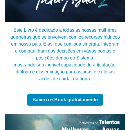
Este Livro é dedicado a todas as nossas mulheres
guerreiras que se envolvem com os recursos hídricos
em nosso país. Elas, que com sua sinergia, integram
e compartilham das decisões em vários pontos e
posições dentro do Sistema,
mostrando sua incrível capacidade de articulação,
diálogo e disseminação para as boas e exitosas
ações de cuidar da água.
Baixe o e-Book gratuitamente