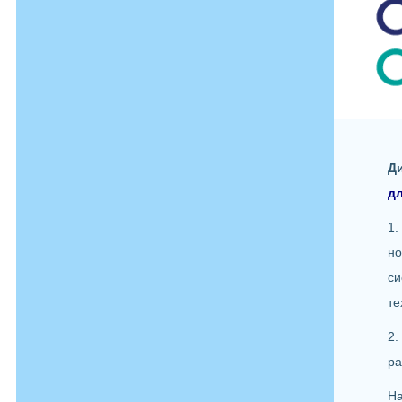
Д
дл
1
но
с
те
2
ра
На