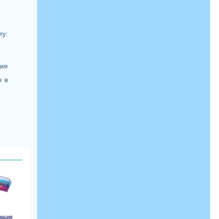
у:
ния
е в