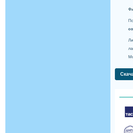
Фи
П
co
Ли
ла
Мо
Скач