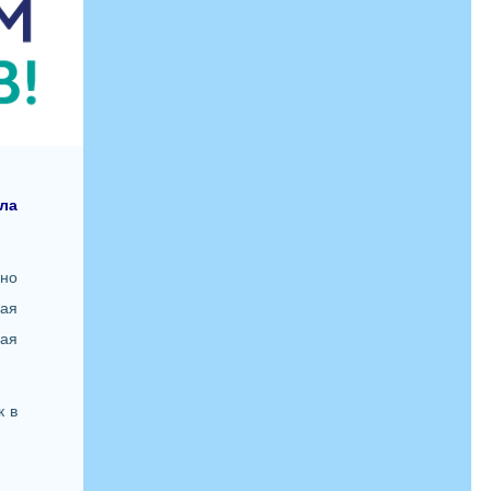
ла
ьно
ная
ая
к в