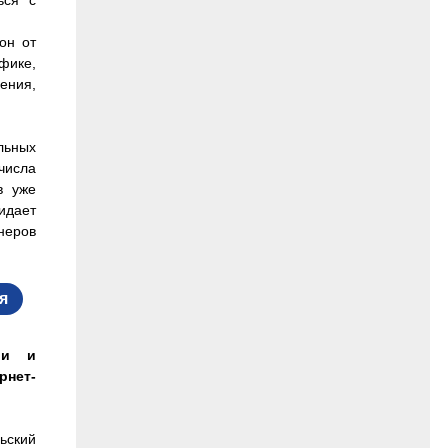
ься с
он от
фике,
ения,
ва.
льных
числа
в уже
идает
неров
я
ии и
рнет-
ьский