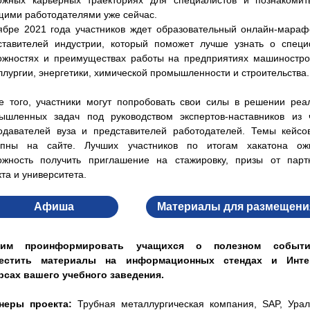
ожных карьерных траекториях для специалистов и познакомит
щими работодателями уже сейчас.
ябре 2021 года участников ждет образовательный онлайн-мараф
ставителей индустрии, который поможет лучше узнать о специ
ожностях и преимуществах работы на предприятиях машиностро
ллургии, энергетики, химической промышленности и строительст
е того, участники могут попробовать свои силы в решении реа
ышленных задач под руководством экспертов-наставников из 
одавателей вуза и представителей работодателей. Темы кейсо
упны на сайте. Лучших участников по итогам хакатона ож
ожность получить приглашение на стажировку, призы от парт
та и университета.
Афиша
Материалы для размещени
сим проинформировать учащихся о полезном событ
естить материалы на информационных стендах и Инте
рсах вашего учебного заведения.
неры проекта:
Трубная металлургическая компания, SAP, Урал