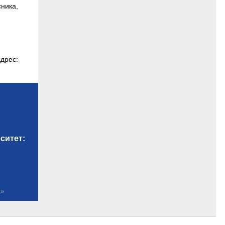
ника,
дрес:
ситет:
а»