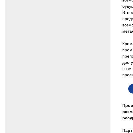
возм
буду
В но
пред
возм
мета
Кром
пром
преп
дост
возм
проек
Про
разм
ресу
Парт