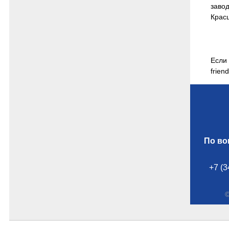
заво
Красц
Если
frien
По во
+7 (3
©