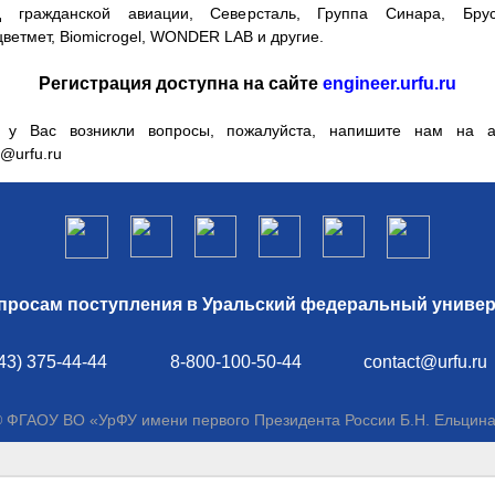
д гражданской авиации, Северсталь, Группа Синара, Брус
ветмет, Biomicrogel, WONDER LAB и другие.
Регистрация доступна на сайте
engineer.urfu.ru
 у Вас возникли вопросы, пожалуйста, напишите нам на а
d@urfu.ru
просам поступления в Уральский федеральный универ
43) 375-44-44
8-800-100-50-44
contact@urfu.ru
 ФГАОУ ВО «УрФУ имени первого Президента России Б.Н. Ельцин