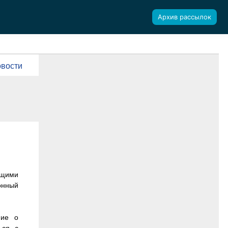
Архив рассылок
вости
щими
онный
ние о