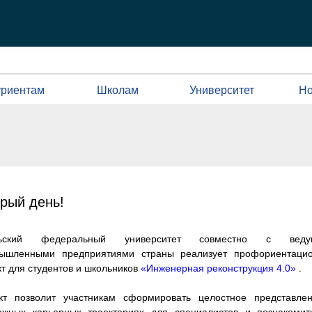
уриентам
Шк
олам
Ун
иверситет
Но
рый день!
льский федеральный университет совместно с веду
ышленными предприятиями страны реализует профориентаци
кт для студентов и школьников
«Инженерная реконструкция 4.0»
.
кт позволит участникам сформировать целостное представле