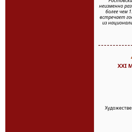
Ростовска
неизменно раз
более чем 
встречает го
из националь
XXI 
Художестве