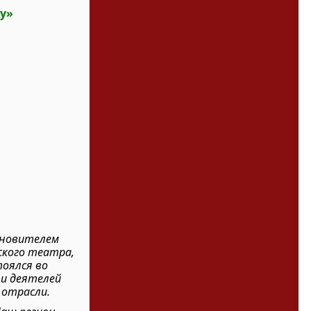
у»
охновителем
ского театра,
тоялся во
 и деятелей
 отрасли.