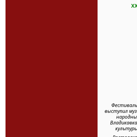
X
Фестивал
выступил муз
народный
Владикавка
культуры