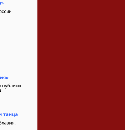
а»
оссии
тия»
еспублики
в
и танца
бхазия,