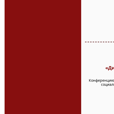
«Ди
Конференцию 
социал