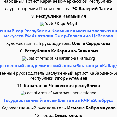
народный артист Карачаево-Черкесской Республики,
лауреат премии Правительства РФ
Валерий Тания
9.
Республика Калмыкия
венный хор Республики Калмыкия имени заслуженно
искусств РФ Анатолия Очир-Горяевича Цебекова
Художественный руководитель
Ольга Сердюкова
10.
Республика Кабардино-Балкария
арственный академический ансамбль танца «Кабар
венный руководитель Заслуженный артист Кабардино-Б
Республики
Игорь Атабиев
11.
Карачаево-Черкесская республика
Государственный ансамбль танца КЧР «Эльбрус»
Художественный руководитель
Исмаил Байрамкулов
12. Город
Севастополь