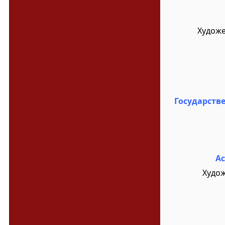
Художе
Государств
А
Худож