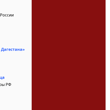
 России
 Дагестана»
ца
уры РФ