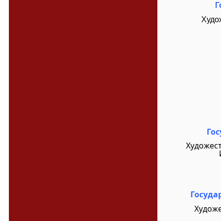
Г
Худо
Гос
Художест
Госуда
Художе