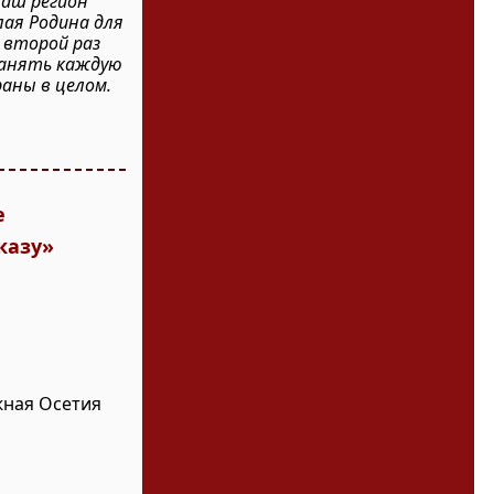
Наш регион
лая Родина для
 второй раз
ранять каждую
раны в целом.
е
казу»
жная Осетия