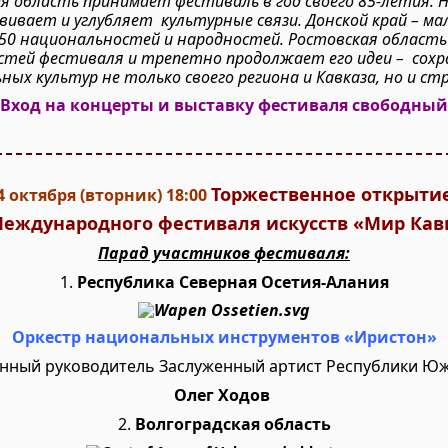
я область принимает фестиваль в год своего 85-летия. 
вивает и углубляет культурные связи. Донской край – ма
150 национальностей и народностей. Ростовская область
стей фестиваля и трепетно продолжает его идеи – сох
ных культур не только своего региона и Кавказа, но и ст
Вход на концерты и выставку фестиваля свободный
Торжественное открыти
4 октября (вторник)
18:00
Международного фестиваля искусств «Мир Кав
Парад участников фестиваля:
1.
Республика Северная Осетия-Алания
Оркестр национальных инструментов
«Иристон»
нный руководитель Заслуженный артист Республики Ю
Олег
Ходов
2.
Волгоградская область