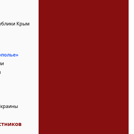
ублики Крым
ополье»
ии
н
Украины
стников