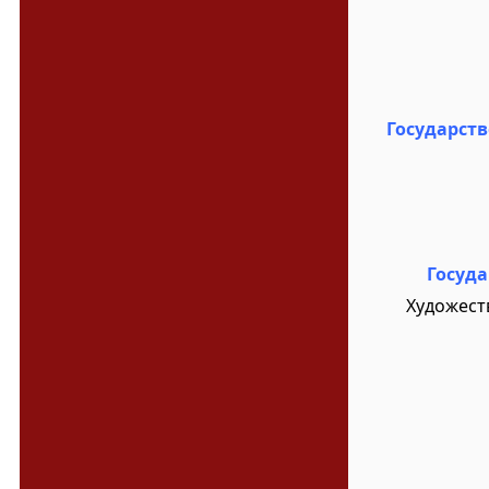
Государст
Госуд
Художест