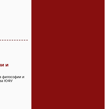
ии и
а философии и
тва ЮФУ