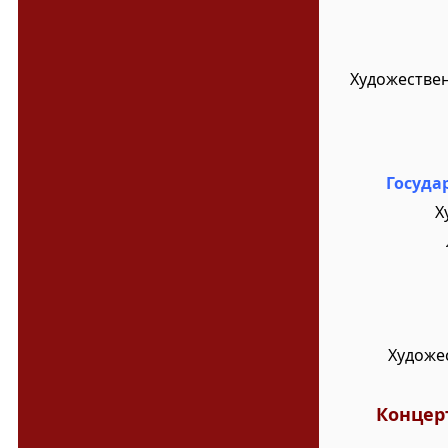
Художестве
Госуда
Х
Художе
Концер