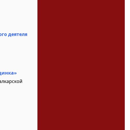
го деятеля
динка»
алкарской