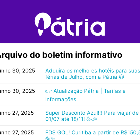
rquivo do boletim informativo
unho 30, 2025
Adquira os melhores hotéis para sua
férias de Julho, com a Pátria 😍
unho 30, 2025
👉 Atualização Pátria | Tarifas e
Informações
unho 27, 2025
Super Desconto Azul!!! Para viajar de
01/07 até 18/11! 🥳🎉
unho 27, 2025
FDS GOL! Curitiba a partir de R$150,
🥳✨