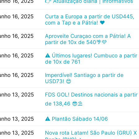
unho 16, 2025
👉 Atualização diária | Informativos
unho 16, 2025
Curta a Europa a partir de USD445,
com a Tap e a Pátria! ❤
unho 16, 2025
Aproveite Curaçao com a Pátria! A
partir de 10x de 540🌴💜
unho 16, 2025
⚠️ Últimos lugares! Cumbuco a partir
de 10x de 761
unho 16, 2025
Imperdível! Santiago a partir de
USD73! 😍
unho 13, 2025
FDS GOL! Destinos nacionais a partir
de 138,46 😎⛱
unho 13, 2025
⚠️ Plantão Sábado 14/06
unho 13, 2025
Nova rota Latam! São Paulo (GRU) X