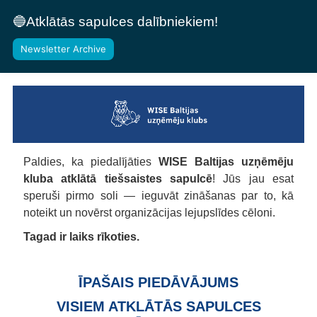
🔵Atklātās sapulces dalībniekiem!
Newsletter Archive
Paldies, ka piedalījāties
WISE Baltijas uzņēmēju
kluba atklātā tiešsaistes sapulcē
! Jūs jau esat
speruši pirmo soli — ieguvāt zināšanas par to, kā
noteikt un novērst organizācijas lejupslīdes cēloni.
Tagad ir laiks rīkoties.
ĪPAŠAIS PIEDĀVĀJUMS
VISIEM ATKLĀTĀS SAPULCES