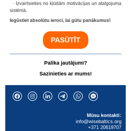
· Izvairīsieties no kļūdām motivācijas un atalgojuma
sistēmā.
Iegūstiet absolūtu ieroci, lai gūtu panākumus!
PASŪTĪT
Palika jautājumi?
Sazinieties ar mums!
Mūsu kontakti:
info@wisebaltics.org
+371 20619707