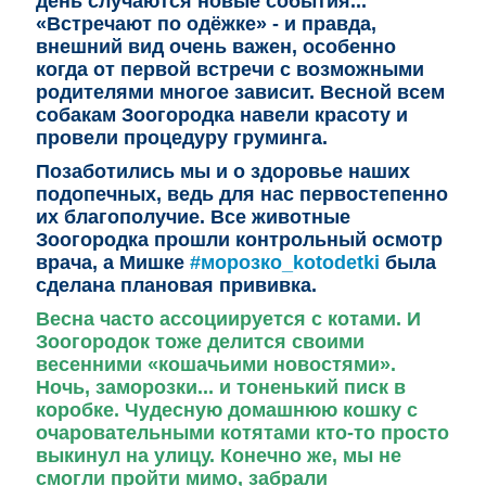
день случаются новые события...
«Встречают по одёжке» - и правда,
внешний вид очень важен, особенно
когда от первой встречи с возможными
родителями многое зависит. Весной всем
собакам Зоогородка навели красоту и
провели процедуру груминга.
Позаботились мы и о здоровье
наших
подопечных, ведь для нас первостепенно
их благополучие. Все животные
Зоогородка прошли контрольный осмотр
врача, а Мишке
#морозко_kotodetki
была
сделана плановая прививка.
Весна часто ассоциируется с котами. И
Зоогородок тоже делится своими
весенними «кошачьими новостями».
Ночь, заморозки... и тоненький писк в
коробке. Чудесную домашнюю кошку с
очаровательными котятами кто-то просто
выкинул на улицу. Конечно же, мы не
смогли пройти мимо, забрали