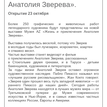
Анатолия Зверева».
Открытие 23 октября
Более 250 графических и живописных работ
легендарного художника будут представлены на новой
выставке Музея AZ «Жизнь и приключения Анатолия
Зверева».
Выставка получилась веселой, потому что Зверев
в молодые годы был лучезарен, искрометен, азартен
и отважно весел.
Частью выставки станет видеоарт и фильм
о приключениях Анатолия Зверева, рассказанных
в Стокгольме двумя греками, и в Тарусе - детьми
бакенщиков, художников и литераторов.
За годы жизни Анатолий Зверев оставил огромное
художественное наследие. Пабло Пикассо называл его
«лучшим русским рисовальщиком», Жан Кокто говорил:
«Зверев один прошел весь путь западной живописи — от
раннего Пикассо до наших дней». Сегодня работы
Анатолия Зверева находятся в лучших музеях мира — от
Третьяковской галереи до Музея современного
искусства в Нью-Йорке, и в самых известных частных
коллекциях России, Европы и Америки.