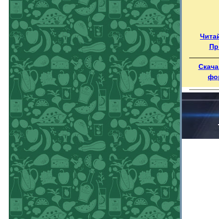
Чита
Пр
Скача
фо