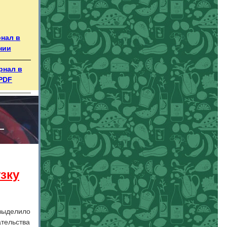
рнал в
нии
рнал в
PDF
зку
 выделило
ательства