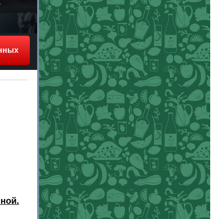
нных
ной.