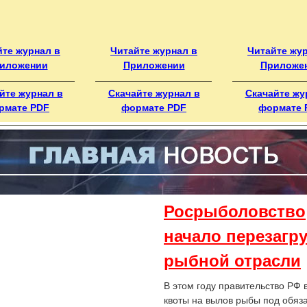
йте журнал в
Читайте журнал в
Читайте жу
иложении
Приложении
Приложе
йте журнал в
Скачайте журнал в
Скачайте жу
рмате PDF
формате PDF
формате 
Росрыболовство
начало перезагру
рыбной отрасли
В этом году правительство РФ
квоты на вылов рыбы под обяз