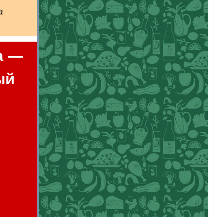
а
а —
ый