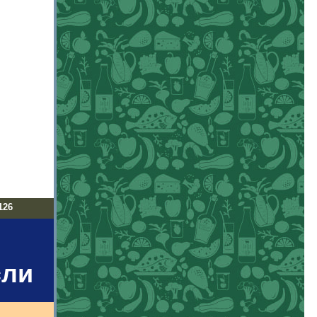
126
сли