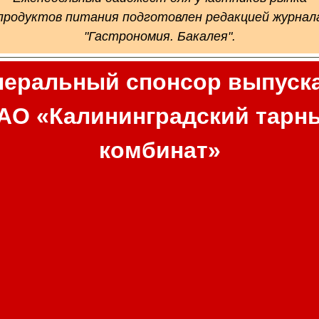
продуктов питания подготовлен
редакцией журнал
"Гастрономия. Бакалея".
неральный спонсор выпуск
АО «Калининградский тарн
комбинат»