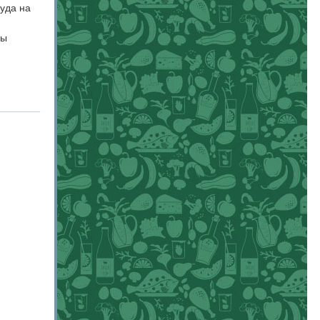
уда на
ды