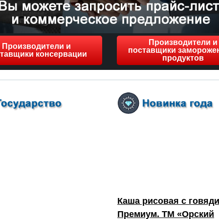
Производители и
Производители и
поставщики замороже
тавщики консервации
продуктов
Каша рисовая с говяди
Премиум. ТМ «Орский