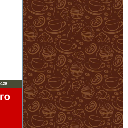
129
го