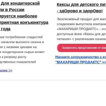
 Для кондитерской
Кексы для детского пи
ли в России
- здОрово и здорОво!
руется наиболее
Эксклюзивный продукт для мал
приятная конъюнктура
сладкоежек выпустила компан
 года
«МАХАРИШИ ПРОДАКТС» - эт
доступные всем «Кексы для де
ие потребления сладостей
питания» с различными начин
с началом высокого сезона в
ии с низкими ценами на
Запросить предложение от ко
е кондитерское сырье может
 к резкому росту
Начните сотрудничество с 
дственных показателей
"МАХАРИШИ ПРОДАКТС" >
далее >>