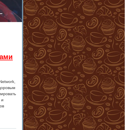
тами
Network,
здоровым
лировать
 и
ов