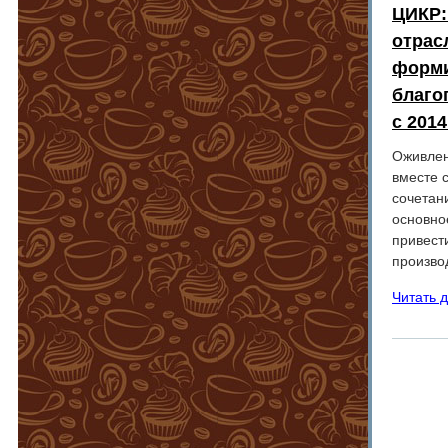
ЦИКР:
отрас
форми
благо
с 2014
Оживлен
вместе 
сочетан
основно
привести
произво
Читать 