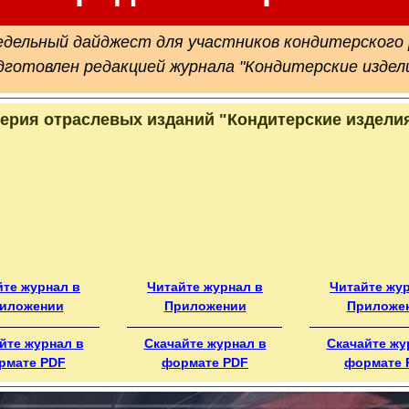
дельный дайджест для участников кондитерского
дготовлен
редакцией журнала "Кондитерские издели
ерия отраслевых изданий "Кондитерские издели
йте журнал в
Читайте журнал в
Читайте жу
иложении
Приложении
Приложе
йте журнал в
Скачайте журнал в
Скачайте жу
рмате PDF
формате PDF
формате 