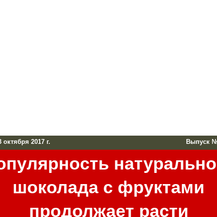
октября 2017 г.
Выпуск №
опулярность натурально
шоколада с фруктами
продолжает расти