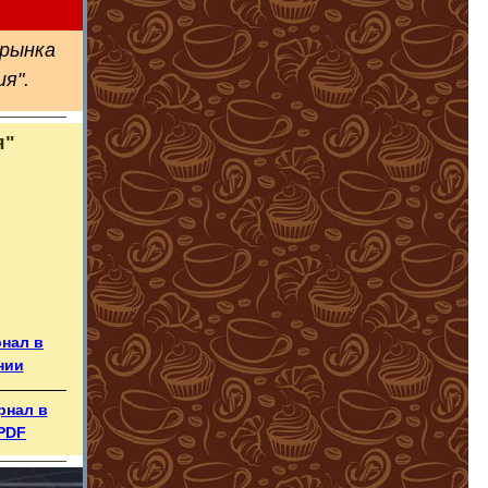
 рынка
я".
я"
рнал в
нии
рнал в
PDF