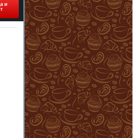
а и
т