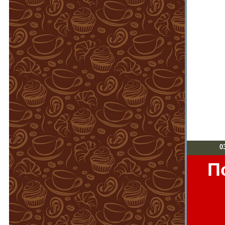
03 
П