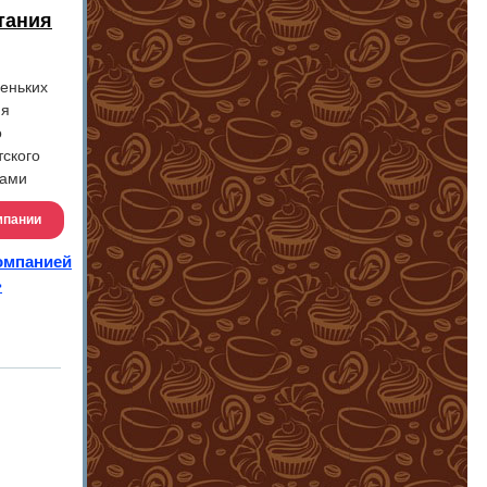
тания
еньких
ия
о
тского
ками
мпании
компанией
>