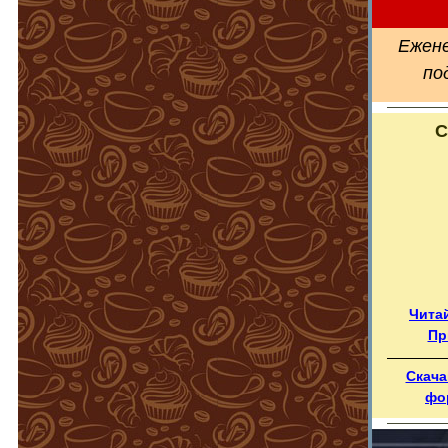
Ежене
по
С
Чита
Пр
Скача
фо