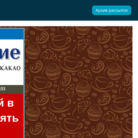
Архив рассылок
153
й в
пять