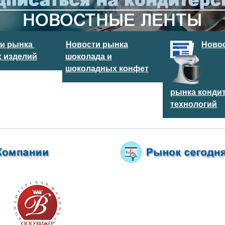
ти рынка
Новости рынка
Ново
 изделий
шоколада и
шоколадных конфет
рынка конди
технологий