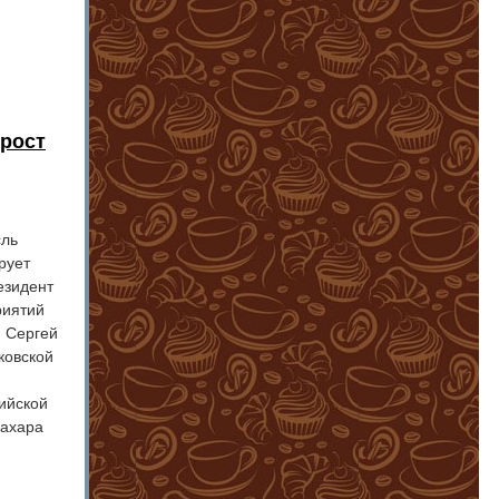
 рост
сль
рует
езидент
риятий
 Сергей
ковской
ийской
сахара