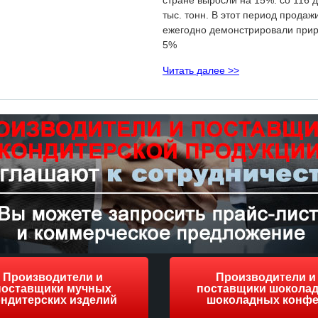
стране выросли на 15%: со 116 
тыс. тонн. В этот период продаж
ежегодно демонстрировали прир
5%
Читать далее >>
Производители и
Производители и
поставщики мучных
поставщики шоколад
ондитерских изделий
шоколадных конфе