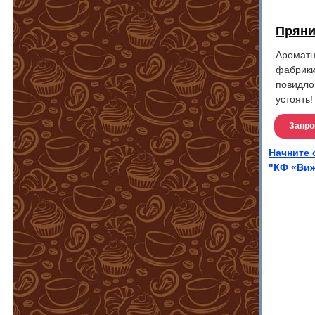
Пряни
Ароматн
фабрики
повидло
устоять!
Запро
Начните 
"КФ «Виж