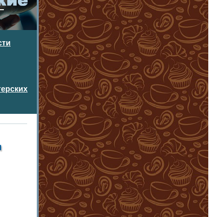
сти
терских