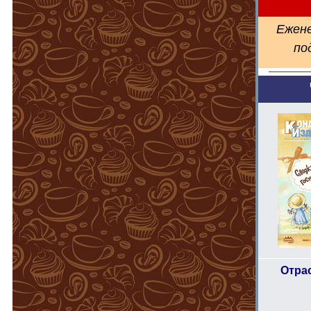
Ежене
по
Отра