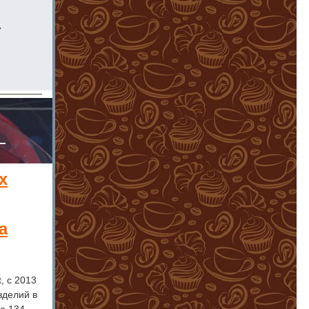
а
х
а
, с 2013
зделий в