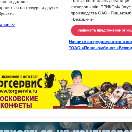
Торты» состоялась дегустация
ния не должны
крекеров «mini ПРИКСЫ» (вкус 
траняться на глазурь и другие
производства ОАО «Пищекомб
брикаты
«Бежицкий»
далее >>
Запросить предложение от ко
Начните сотрудничество с к
"ОАО «Пищекомбинат «Бежиц