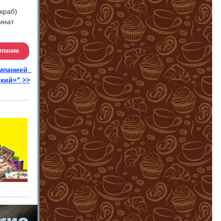
краб)
инат
мпании
омпанией
кий»" >>