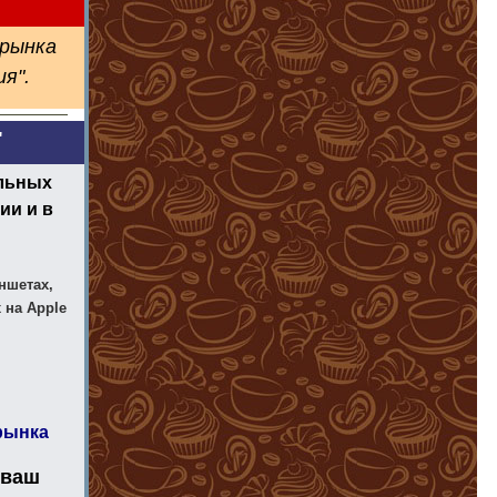
 рынка
я".
"
льных
ии и в
ншетах,
 на Apple
рынка
-ваш