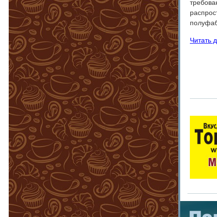
требова
распрос
полуфа
Читать 