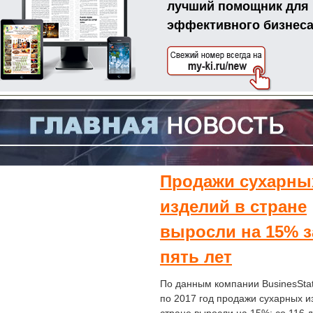
лучший помощник для
эффективного бизнес
П
родажи сухарны
изделий в стране
выросли на 15% з
пять лет
По данным компании BusinesStat
по 2017 год продажи сухарных и