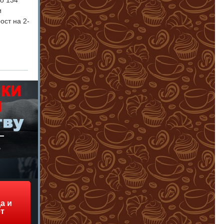
до 134
и
ост на 2-
а и
т