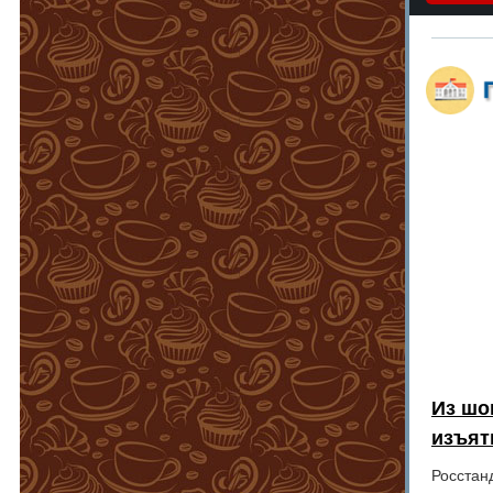
Из шо
изъят
Росстанд