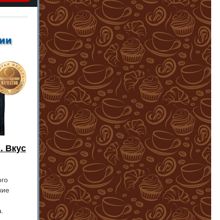
. Вкус
ого
кие
.