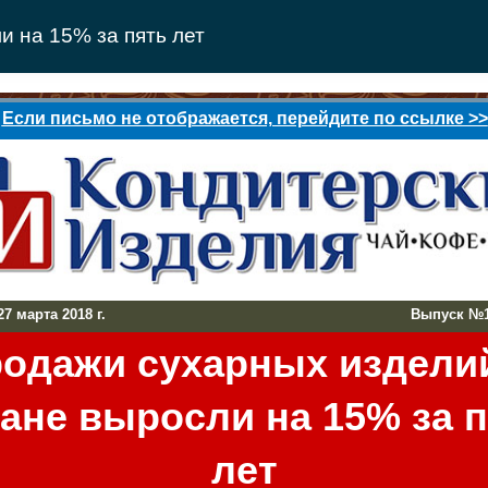
 на 15% за пять лет
Если письмо не отображается, перейдите по ссылке >>
 марта 2018 г.
Выпуск №
одажи сухарных издели
ане выросли на 15% за 
лет