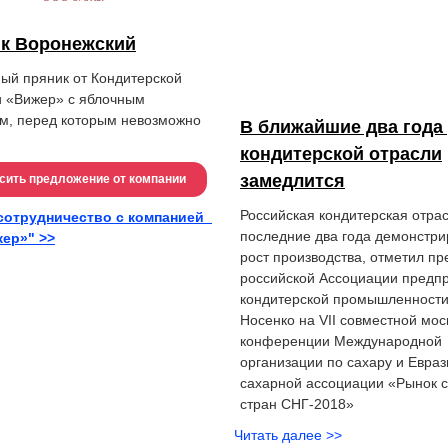
к Воронежский
ый пряник от Кондитерской
 «Вижер» с яблочным
м, перед которым невозможно
В ближайшие два года
кондитерской отрасли
замедлится
сить предложение от компании
Российская кондитерская отра
сотрудничество с компанией
последние два года демонстри
ер»" >>
рост производства, отметил пр
российской Ассоциации предп
кондитерской промышленности
Носенко на VII совместной мос
конференции Международной
организации по сахару и Евраз
сахарной ассоциации «Рынок 
стран СНГ-2018»
Читать далее >>