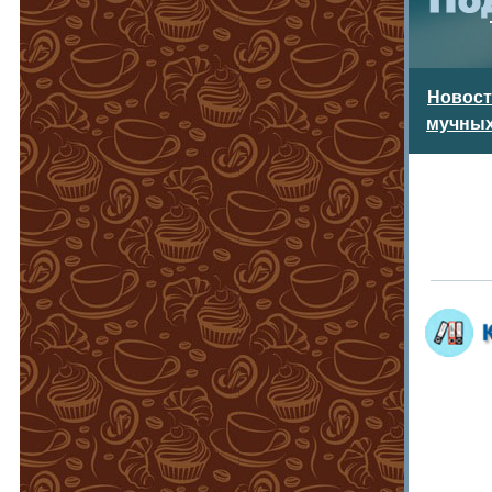
Новос
мучных